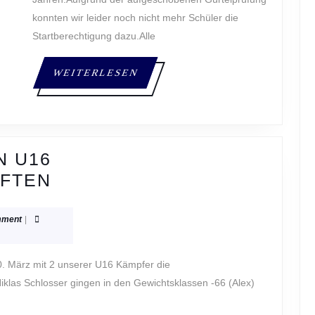
konnten wir leider noch nicht mehr Schüler die
Startberechtigung dazu.Alle
WEITERLESEN
WEITERLESEN
N U16
PLATZ
FTEN
3
UND
mment
|
4
BEI
DEN
klas Schlosser gingen in den Gewichtsklassen -66 (Alex)
U16