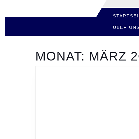
Skip
to
content
STARTSEI
Skip
ÜBER UN
to
content
MONAT:
MÄRZ 2