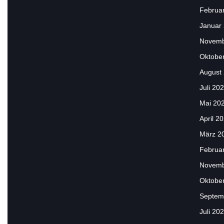
Februa
Januar
Novemb
Oktobe
August
Juli 20
Mai 20
April 2
März 2
Februa
Novemb
Oktobe
Septem
Juli 20