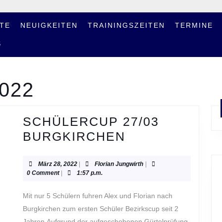
TE
NEUIGKEITEN
TRAININGSZEITEN
TERMINE
S
022
SCHÜLERCUP 27/03
SCHÜLERCUP
BURGKIRCHEN
27/03
BURGKIRCHE
März
Florian
März 28, 2022
|
Florian Jungwirth
|
28,
Jungwirth
0 Comment
|
1:57 p.m.
2022
Mit nur 5 Schülern fuhren Alex und Florian nach
Burgkirchen zum ersten Schüler Bezirkscup seit 2
Jahren.Aufgrund der aufgeschobenen Gürtelprüfung