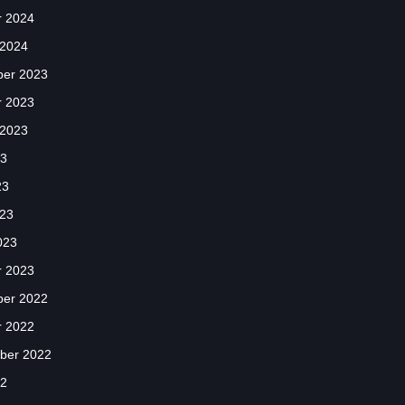
r 2024
 2024
er 2023
r 2023
 2023
23
23
023
023
r 2023
er 2022
r 2022
ber 2022
22