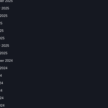
er 2025
r 2025
 2025
25
025
025
r 2025
 2025
er 2024
 2024
24
24
24
024
024