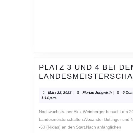
PLATZ 3 UND 4 BEI DE
LANDESMEISTERSCHA
März
Florian
März 22, 2022
|
Florian Jungwirth
|
0 Co
22,
Jungwirth
1:14 p.m.
2022
Nachwuchstrainer Alex Weinberger besucht am 20. März mit 2 unserer U16 Kämpfer die
Landesmeisterschaften.Alexander Buttinger und Ni
-60 (Niklas) an den Start.Nach anfänglichen