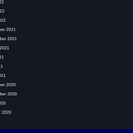
22
022
022
er 2021
ber 2021
 2021
21
21
021
er 2020
ber 2020
020
r 2020