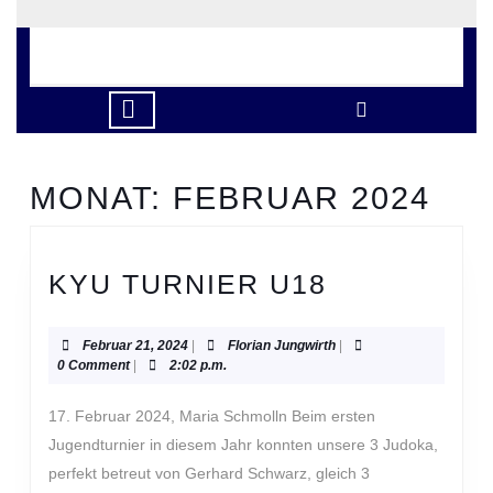
Skip
to
content
Skip
to
Open
content
Button
MONAT:
FEBRUAR 2024
KYU
KYU TURNIER U18
TURNIER
U18
Februar
Florian
Februar 21, 2024
|
Florian Jungwirth
|
21,
Jungwirth
0 Comment
|
2:02 p.m.
2024
17. Februar 2024, Maria Schmolln Beim ersten
Jugendturnier in diesem Jahr konnten unsere 3 Judoka,
perfekt betreut von Gerhard Schwarz, gleich 3