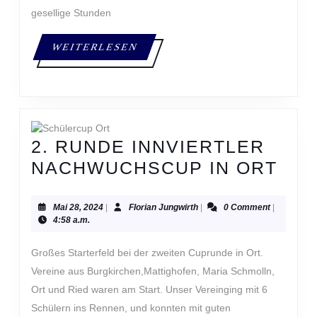
gesellige Stunden
WEITERLESEN
WEITERLESEN
2. RUNDE INNVIERTLER
2.
NACHWUCHSCUP IN ORT
RU
INN
Mai
Florian
Mai 28, 2024
|
Florian Jungwirth
|
0 Comment
|
28,
Jungwirth
4:58 a.m.
NA
2024
IN
Großes Starterfeld bei der zweiten Cuprunde in Ort.
OR
Vereine aus Burgkirchen,Mattighofen, Maria Schmolln,
Ort und Ried waren am Start. Unser Vereinging mit 6
Schülern ins Rennen, und konnten mit guten