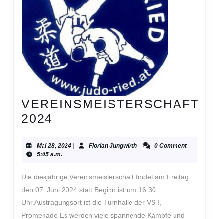
VEREINSMEISTERSCHAFT
VEREINSMEISTERSCHA
2024
2024
Mai
Florian
Mai 28, 2024
|
Florian Jungwirth
|
0 Comment
|
28,
Jungwirth
5:05 a.m.
2024
Die diesjährige Vereinsmeisterschaft findet am Freitag
den 07. Juni 2024 statt.Beginn ist um 16:30
Uhr.Austragungsort ist die Turnhalle der VS I,
Promenade Es werden viele spannende Kämpfe und