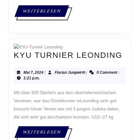
WEITERLESEN
WEITERLESEN
KYU
KYU TURNIER LEONDING
TUR
LEO
Mai
Florian
Mai 7, 2024
|
Florian Jungwirth
|
0 Comment
|
7,
Jungwirth
1:21 p.m.
2024
Mit über 300 Startern aus den oberösterreichischen
Vereinen, war das Gürtelturnier inLeonding sehr gut
besucht.Unser Verein war mit 3 jungen Judoka dabei,
die sich sehr gut durchsetzen konnten. U10:-27 kg
WEITERLESEN
WEITERLESEN