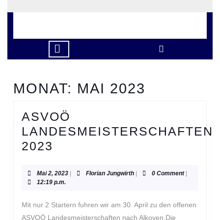
Skip
to
content
Skip
to
Open
content
Button
MONAT:
MAI 2023
ASVOÖ
LANDESMEISTERSCHAFTEN
ASVOÖ
2023
LANDESMEISTERSCHAF
2023
Mai
Florian
Mai 2, 2023
|
Florian Jungwirth
|
0 Comment
|
2,
Jungwirth
12:19 p.m.
2023
Mit nur 2 Startern fuhren wir am 30. April zu den offenen
ASVOÖ Landesmeisterschaften nach Alkoven.Die