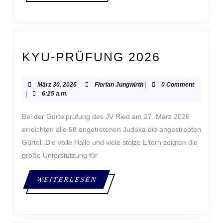
KYU-
KYU-PRÜFUNG 2026
PRÜFUN
2026
März
Florian
März 30, 2026
|
Florian Jungwirth
|
0 Comment
30,
Jungwirth
|
6:25 a.m.
2026
Bei der Gürtelprüfung des JV Ried am 27. März 2026
erreichten alle 58 angetretenen Judoka die angestrebten
Gürtel. Die volle Halle und viele stolze Eltern zeigten die
große Unterstützung für
WEITERLESEN
WEITERLESEN