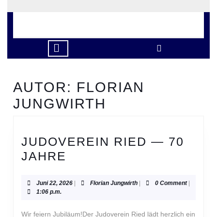
Skip
to
content
Skip
to
Open
content
Button
AUTOR:
FLORIAN
JUNGWIRTH
JUDOVEREIN RIED — 70
JUDOVEREIN
JAHRE
RIED
—
Juni
Florian
Juni 22, 2026
|
Florian Jungwirth
|
0 Comment
|
22,
Jungwirth
1:06 p.m.
70
2026
JAHRE
Wir feiern Jubiläum!Der Judoverein Ried lädt herzlich ein