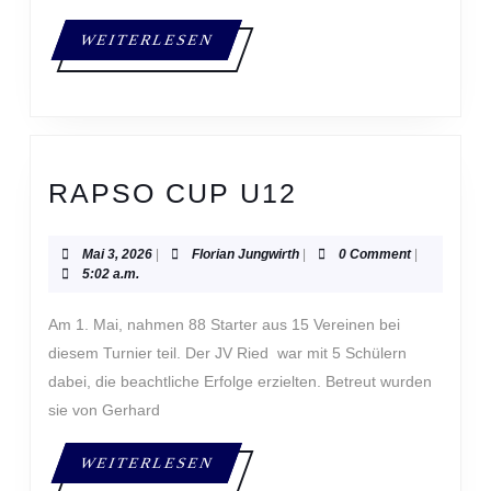
WEITERLESEN
WEITERLESEN
RAPSO
RAPSO CUP U12
CUP
U12
Mai
Florian
Mai 3, 2026
|
Florian Jungwirth
|
0 Comment
|
3,
Jungwirth
5:02 a.m.
2026
Am 1. Mai, nahmen 88 Starter aus 15 Vereinen bei
diesem Turnier teil. Der JV Ried war mit 5 Schülern
dabei, die beachtliche Erfolge erzielten. Betreut wurden
sie von Gerhard
WEITERLESEN
WEITERLESEN