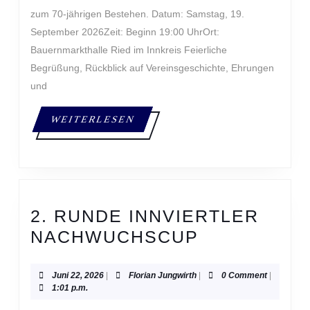
zum 70‑jährigen Bestehen. Datum: Samstag, 19.
September 2026Zeit: Beginn 19:00 UhrOrt:
Bauernmarkthalle Ried im Innkreis Feierliche
Begrüßung, Rückblick auf Vereinsgeschichte, Ehrungen
und
WEITERLESEN
WEITERLESEN
2. RUNDE INNVIERTLER
2.
NACHWUCHSCUP
RUNDE
INNVIERTL
Juni
Florian
Juni 22, 2026
|
Florian Jungwirth
|
0 Comment
|
22,
Jungwirth
1:01 p.m.
NACHWUCH
2026