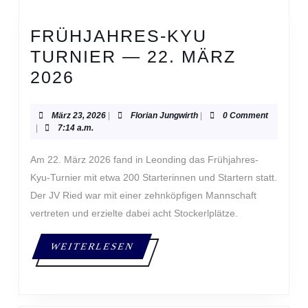
FRÜHJAHRES-KYU
TURNIER — 22. MÄRZ
FRÜHJAHRES-
2026
KYU
TURNIER
März
Florian
März 23, 2026
|
Florian Jungwirth
|
0 Comment
23,
Jungwirth
|
7:14 a.m.
—
2026
22.
Am 22. März 2026 fand in Leonding das Frühjahres-
MÄRZ
Kyu-Turnier mit etwa 200 Starterinnen und Startern statt.
Der JV Ried war mit einer zehnköpfigen Mannschaft
2026
vertreten und erzielte dabei acht Stockerlplätze.
WEITERLESEN
WEITERLESEN