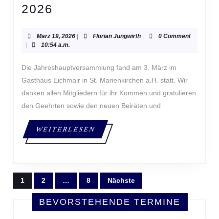
JAHRESHAUPTVERSAM
2026
2026
März
Florian
März 19, 2026
|
Florian Jungwirth
|
0 Comment
19,
Jungwirth
|
10:54 a.m.
2026
Die Jahreshauptversammlung fand am 3. März im
Gasthaus Eichmair in St. Marienkirchen a.H. statt. Wir
danken allen Mitgliedern für ihr Kommen und gratulieren
den Geehrten sowie den neuen Beiräten und
WEITERLESEN
WEITERLESEN
SEITENNUMMERIERUNG
1
2
…
8
Nächste
DER
BEVORSTEHENDE TERMINE
BEITRÄGE