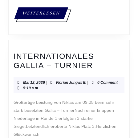
WEITERLESEN
WEITERLESEN
INTERNATIONALES
INTERNAT
GALLIA – TURNIER
GALLIA
–
Mai
Florian
Mai 12, 2026
|
Florian Jungwirth
|
0 Comment
|
12,
Jungwirth
5:10 a.m.
TURNIER
2026
Großartige Leistung von Niklas am 09.05 beim sehr
stark besetzten Gallia – TurnierNach einer knappen
Niederlage in Runde 1 erfolgten 3 starke
Siege.Letztendlich eroberte Niklas Platz 3.Herzlichen
Glückwunsch