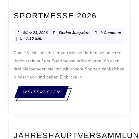
SPORTME
SPORTMESSE 2026
2026
März
Florian
März 23, 2026
|
Florian Jungwirth
|
0 Comment
23,
Jungwirth
|
7:10 a.m.
2026
Zum 18. Mal seit der ersten Messe durften wir unseren
Judoverein auf der Sportmesse präsentieren. An allen
drei Messetagen stellten wir unsere Sportart zahlreichen
Kindern vor und gaben Einblicke in
WEITERLESEN
WEITERLESEN
JAHRESHAUPTVERSAMMLU