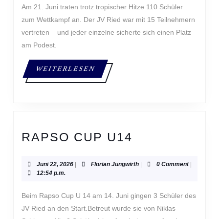
Am 21. Juni traten trotz tropischer Hitze 110 Schüler
zum Wettkampf an. Der JV Ried war mit 15 Teilnehmern
vertreten – und jeder einzelne sicherte sich einen Platz
am Podest.
WEITERLESEN
WEITERLESEN
RAPSO
RAPSO CUP U14
CUP
U14
Juni
Florian
Juni 22, 2026
|
Florian Jungwirth
|
0 Comment
|
22,
Jungwirth
12:54 p.m.
2026
Beim Rapso Cup U 14 am 14. Juni gingen 3 Schüler des
JV Ried an den Start.Betreut wurde sie von Niklas