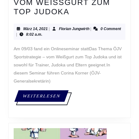
VOM WEISSGURT ZUM T
VOM
OP JUDOKA
WEISSGURT Z
UM T
März
Florian
März 14, 2021
|
Florian Jungwirth
|
0 Comment
14,
Jungwirth
|
8:02 a.m.
OP J
2021
UDOKA
Am 09/03 fand ein Onlineseminar stattDas Thema ÖJV
Sportstrategie – vom Weißgurt zum Top Judoka und ist
sowohl für Trainer, Judoka und Eltern geeignet.In
diesem Seminar führen Corina Korner (ÖJV-
Generalsekretärin)
WEITERLESEN
WEITERLESEN