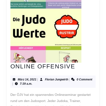
ONLINE
ONLINE OFFENSIVE
OFFENSI
März
Florian
März 14, 2021
|
Florian Jungwirth
|
0 Comment
14,
Jungwirth
|
7:39 a.m.
2021
Der ÖJV hat ein spannendes Onlineseminar gestartet
rund um den Judosport. Jeder Judoka, Trainer,