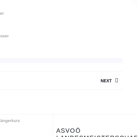
er
ser
ION
NEXT
Next
post:
ASVOÖ