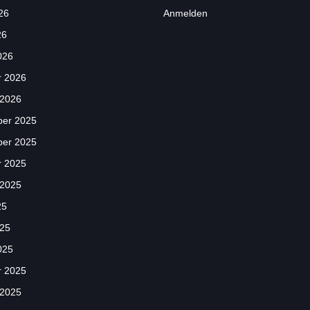
26
Anmelden
26
026
r 2026
 2026
er 2025
er 2025
r 2025
 2025
25
025
025
r 2025
 2025