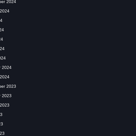
er 2024
 2024
24
24
24
024
024
r 2024
 2024
er 2023
r 2023
 2023
23
23
023