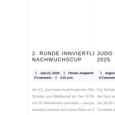
2. RUNDE INNVIERTLER
JUDO
2.
J
NACHWUCHSCUP
2025
RUNDE
A
INNVIERTL
2
Juni
Florian
Juni 22, 2026
|
Florian Jungwirth
|
August
NACHWUCH
22,
Jungwirth
0 Comment
|
1:01 p.m.
0 Commen
2026
Am 21. Juni traten trotz tropischer Hitze 110
Für Schüler (ab 1. Klasse Volksschule) startet
Schüler zum Wettkampf an. Der JV Ried war
der Kurs 
mit 15 Teilnehmern vertreten – und jeder
um 18.00 U
einzelne sicherte sich einen Platz am Podest.
Turnhalle 