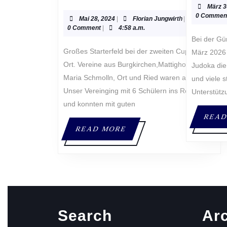
RU
März 3
INN
0 Commen
Mai
Florian
Mai 28, 2024
|
Florian Jungwirth
|
NA
28,
Jungwirth
0 Comment
|
4:58 a.m.
2024
IN
Bei der Gürtelprüfung des JV Ried am 27.
OR
Großes Starterfeld bei der zweiten Cuprunde in
März 2026 
Ort. Vereine aus Burgkirchen,Mattighofen,
Judoka die
Maria Schmolln, Ort und Ried waren am Start.
und viele s
Unser Vereinging mit 6 Schülern ins Rennen,
Unterstütz
und konnten mit guten
READ
READ
READ MORE
MORE
Search
Ar