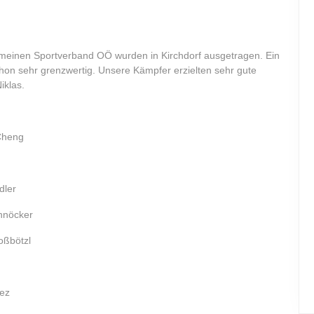
meinen Sportverband OÖ wurden in Kirchdorf ausgetragen. Ein
hon sehr grenzwertig. Unsere Kämpfer erzielten sehr gute
iklas.
eng
er
öcker
ötzl
ez