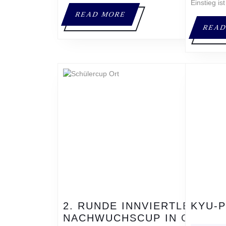
Einstieg ist
READ
READ MORE
MORE
READ
2. RUNDE INNVIERTLER
KYU-
2.
NACHWUCHSCUP IN ORT