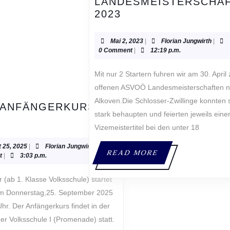
LANDESMEISTERSCHA
ASVOÖ
2023
LANDESMEISTERS
2023
Mai
Floria
Mai 2, 2023
|
Florian Jungwirth
|
2,
Jungwi
0 Comment
|
12:19 p.m.
2023
Mit nur 2 Startern fuhren wir am 30. April zu den
offenen ASVOÖ Landesmeisterschaften 
Alkoven.Die Schlosser-Zwillinge konnten 
 ANFÄNGERKURS
stark behaupten und feierten jeweils eine
UDO
Vizemeistertitel bei den unter 18
NFÄNGERKURS
ER
025
August
Florian
 25, 2025
|
Florian Jungwirth
|
READ
READ MORE
SCUP
25,
Jungwirth
t
|
3:03 p.m.
MORE
2025
am Donnerstag,25. September 2025
hr. Der Anfängerkurs findet in der
der Volksschule I (Promenade) statt.