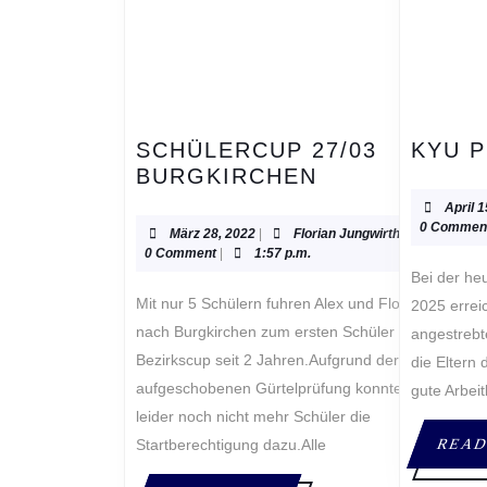
SCHÜLERCUP 27/03
KYU 
SCHÜLERCUP
BURGKIRCHEN
27/03
April 
BURGKIRCHE
0 Commen
März
Florian
März 28, 2022
|
Florian Jungwirth
|
28,
Jungwirth
0 Comment
|
1:57 p.m.
2022
Bei der heurigen Gürtelprüfung am 11. April
Mit nur 5 Schülern fuhren Alex und Florian
2025 errei
nach Burgkirchen zum ersten Schüler
angestrebte
Bezirkscup seit 2 Jahren.Aufgrund der
die Eltern 
aufgeschobenen Gürtelprüfung konnten wir
gute Arbei
leider noch nicht mehr Schüler die
Startberechtigung dazu.Alle
READ