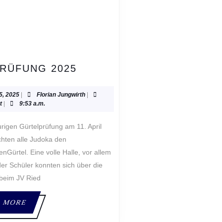
KYU
PRÜFUNG 2025
PRÜFUNG
2025
April
Florian
15, 2025
|
Florian Jungwirth
|
N
15,
Jungwirth
t
|
9:53 a.m.
2025
chten alle Judoka den
nGürtel. Eine volle Halle, vor allem
der Schüler konnten sich über die
tbeim JV Ried
READ
 MORE
MORE