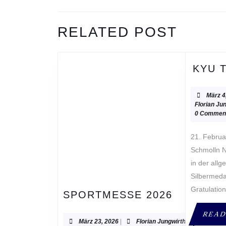
Previous
RELATED POST
post:
KYU 
März 4
Florian Ju
0 Commen
21. Februar 2026, Maria
Schmolln N
in der all
Silbermedai
Gratulatio
SPORTM
SPORTMESSE 2026
2026
READ
März
Florian
März 23, 2026
|
Florian Jungwirth
|