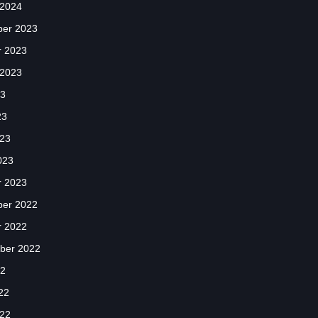
 2024
er 2023
r 2023
 2023
23
23
023
023
r 2023
er 2022
r 2022
ber 2022
22
22
022