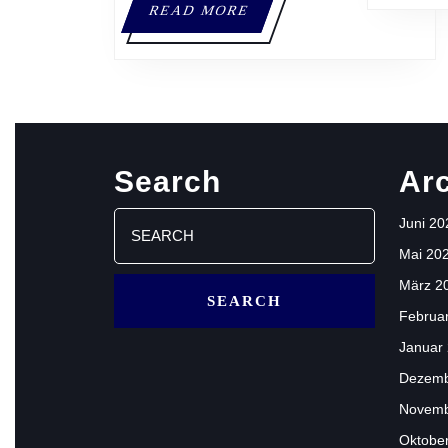
READ
READ MORE
MORE
Search
Ar
Search
Juni 20
for:
Mai 20
März 2
Februa
Januar
Dezemb
Novemb
Oktobe