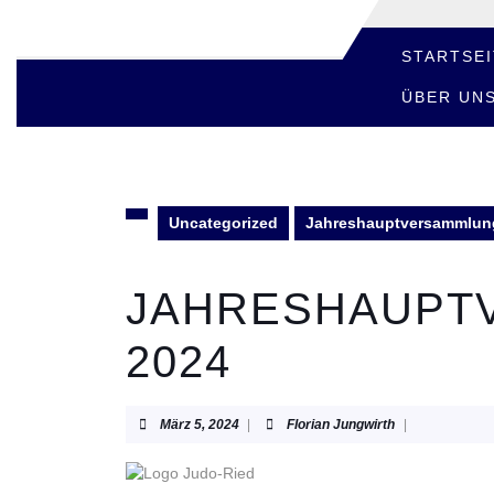
Skip
to
content
STARTSEI
Skip
ÜBER UN
to
content
Uncategorized
Jahreshauptversammlun
JAHRESHAUPT
2024
März
Florian
März 5, 2024
|
Florian Jungwirth
|
5,
Jungwirth
2024