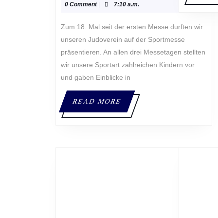
23,
Jungwirth
0 Comment
|
7:10 a.m.
2026
Zum 18. Mal seit der ersten Messe durften wir
unseren Judoverein auf der Sportmesse
präsentieren. An allen drei Messetagen stellten
wir unsere Sportart zahlreichen Kindern vor
und gaben Einblicke in
READ
READ MORE
MORE