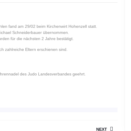
len fand am 29/02 beim Kirchenwirt Hohenzell statt.
n Michael Schneiderbauer übernommen.
rden für die nächsten 2 Jahre bestätigt.
 zahlreiche Eltern erschienen sind.
Ehrennadel des Judo Landesverbandes geehrt.
ION
NEXT