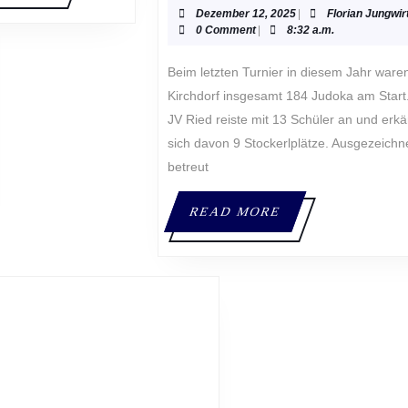
Dezember
Dezember 12, 2025
|
Florian Jungwir
12,
0 Comment
|
8:32 a.m.
2025
Beim letzten Turnier in diesem Jahr waren in
Kirchdorf insgesamt 184 Judoka am Start
JV Ried reiste mit 13 Schüler an und erk
sich davon 9 Stockerlplätze. Ausgezeichn
betreut
READ
READ MORE
MORE