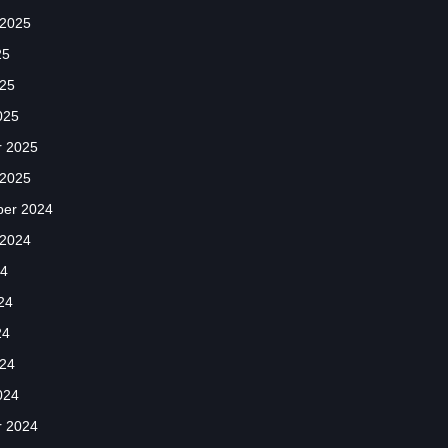
 2025
25
025
025
r 2025
 2025
er 2024
 2024
24
24
24
024
024
r 2024