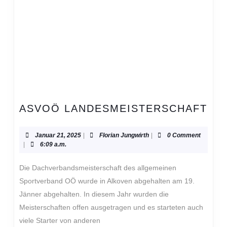
AS
ASVOÖ LANDESMEISTERSCHAFT
LA
Januar
Florian
Januar 21, 2025
|
Florian Jungwirth
|
0 Comment
21,
Jungwirth
|
6:09 a.m.
2025
Die Dachverbandsmeisterschaft des allgemeinen
Sportverband OÖ wurde in Alkoven abgehalten am 19.
Jänner abgehalten. In diesem Jahr wurden die
Meisterschaften offen ausgetragen und es starteten auch
viele Starter von anderen