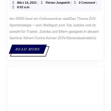
UM T
März
Florian
März 14, 2021
|
Florian Jungwirth
|
0 Comment
|
OP J
14,
Jungwirth
8:02 a.m.
2021
UDOKA
Am 09/03 fand ein Onlineseminar stattDas Thema ÖJV
Sportstrategie – vom Weißgurt zum Top Judoka und ist
sowohl für Trainer, Judoka und Eltern geeignet.In diesem
Seminar führen Corina Korner (ÖJV-Generalsekretärin)
READ
READ MORE
MORE