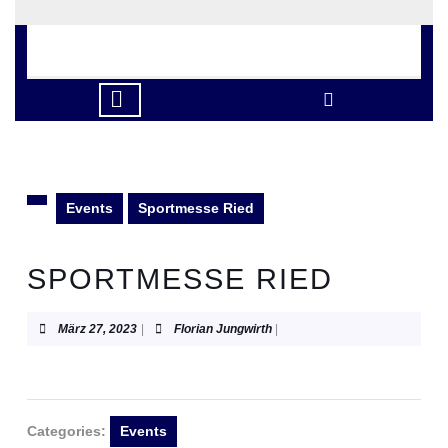
Skip
to
content
Skip
to
Open
content
Button
Events
Sportmesse Ried
SPORTMESSE RIED
März
Florian
März 27, 2023
|
Florian Jungwirth
|
27,
Jungwirth
2023
Categories:
Events