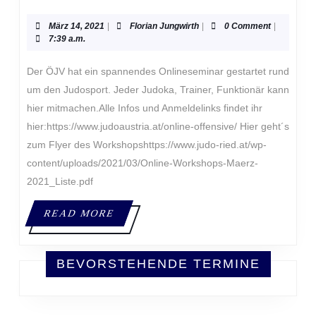
OFFENSIVE
März
Florian
März 14, 2021
|
Florian Jungwirth
|
0 Comment
|
14,
Jungwirth
7:39 a.m.
2021
Der ÖJV hat ein spannendes Onlineseminar gestartet rund
um den Judosport. Jeder Judoka, Trainer, Funktionär kann
hier mitmachen.Alle Infos und Anmeldelinks findet ihr
hier:https://www.judoaustria.at/online-offensive/ Hier geht´s
zum Flyer des Workshopshttps://www.judo-ried.at/wp-
content/uploads/2021/03/Online-Workshops-Maerz-
2021_Liste.pdf
READ
READ MORE
MORE
BEVORSTEHENDE TERMINE