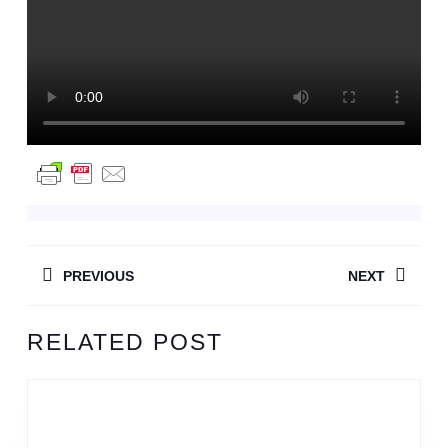
BEITRAGSNAVIGATION
PREVIOUS
NEXT
Previous
Next
RELATED POST
post:
post: