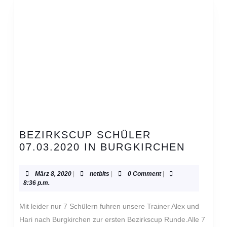
BEZIRKSCUP SCHÜLER
BEZIR
07.03.2020 IN BURGKIRCHEN
SCHÜL
07.03.2
März
netbits
März 8, 2020
|
netbits
|
0 Comment
|
IN
8,
8:36 p.m.
2020
BURGK
Mit leider nur 7 Schülern fuhren unsere Trainer Alex und
Hari nach Burgkirchen zur ersten Bezirkscup Runde.Alle 7