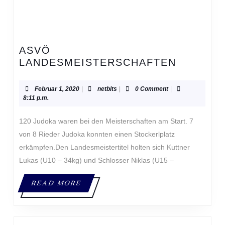
ASVÖ
ASVÖ
LANDESMEISTERSCHAFTEN
LANDES
Februar
netbits
Februar 1, 2020
|
netbits
|
0 Comment
|
1,
8:11 p.m.
2020
120 Judoka waren bei den Meisterschaften am Start. 7
von 8 Rieder Judoka konnten einen Stockerlplatz
erkämpfen.Den Landesmeistertitel holten sich Kuttner
Lukas (U10 – 34kg) und Schlosser Niklas (U15 –
READ
READ MORE
MORE