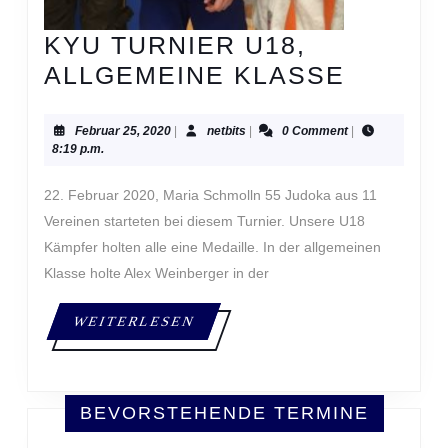
KYU TURNIER U18,
KYU
ALLGEMEINE KLASSE
TURNI
U18,
Februar
netbits
Februar 25, 2020
|
netbits
|
0 Comment
|
25,
8:19 p.m.
ALLGE
2020
KLASS
22. Februar 2020, Maria Schmolln 55 Judoka aus 11
Vereinen starteten bei diesem Turnier. Unsere U18
Kämpfer holten alle eine Medaille. In der allgemeinen
Klasse holte Alex Weinberger in der
WEITERLESEN
WEITERLESEN
BEVORSTEHENDE TERMINE