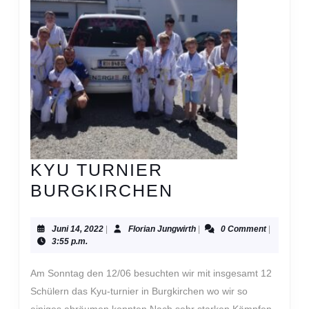
KYU TURNIER
KYU
BURGKIRCHEN
TURNIER
BURGKIRCHE
Juni
Florian
Juni 14, 2022
|
Florian Jungwirth
|
0 Comment
|
14,
Jungwirth
3:55 p.m.
2022
Am Sonntag den 12/06 besuchten wir mit insgesamt 12
Schülern das Kyu-turnier in Burgkirchen wo wir so