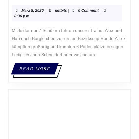
SCHÜL
07.03.2
März
netbits
März 8, 2020
|
netbits
|
0 Comment
|
IN
8,
8:36 p.m.
2020
BURGK
Mit leider nur 7 Schülern fuhren unsere Trainer Alex und
Hari nach Burgkirchen zur ersten Bezirkscup Runde.Alle 7
kämpften großartig und konnten 6 Podestplätze erringen.
Lediglich Jana Schneiderbauer welche um
READ
READ MORE
MORE