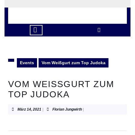
Skip
to
content
Skip
to
Open
content
Button
Events
Vom Weißgurt zum Top Judoka
VOM WEISSGURT ZUM T
OP JUDOKA
März
Florian
März 14, 2021
|
Florian Jungwirth
|
14,
Jungwirth
2021