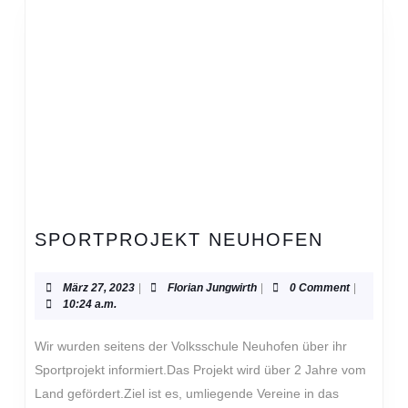
SPORTP
SPORTPROJEKT NEUHOFEN
NEUHO
März
Florian
März 27, 2023
|
Florian Jungwirth
|
0 Comment
|
27,
Jungwirth
10:24 a.m.
2023
Wir wurden seitens der Volksschule Neuhofen über ihr
Sportprojekt informiert.Das Projekt wird über 2 Jahre vom
Land gefördert.Ziel ist es, umliegende Vereine in das