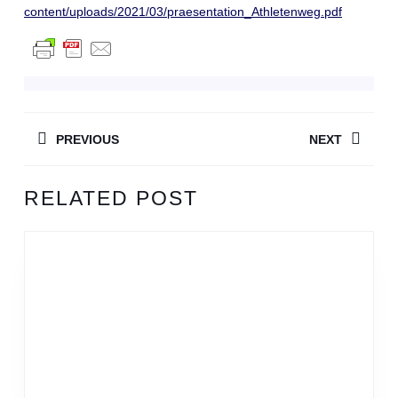
content/uploads/2021/03/praesentation_Athletenweg.pdf
BEITRAGSNAVIGATION
PREVIOUS
NEXT
Previous
Next
RELATED POST
post:
post: