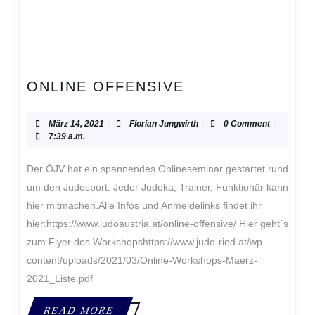
ONLINE
ONLINE OFFENSIVE
OFFENSIVE
März
Florian
März 14, 2021
|
Florian Jungwirth
|
0 Comment
|
14,
Jungwirth
7:39 a.m.
2021
Der ÖJV hat ein spannendes Onlineseminar gestartet rund
um den Judosport. Jeder Judoka, Trainer, Funktionär kann
hier mitmachen.Alle Infos und Anmeldelinks findet ihr
hier:https://www.judoaustria.at/online-offensive/ Hier geht´s
zum Flyer des Workshopshttps://www.judo-ried.at/wp-
content/uploads/2021/03/Online-Workshops-Maerz-
2021_Liste.pdf
READ
READ MORE