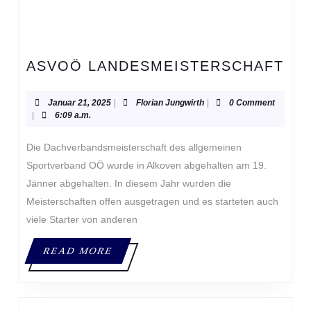
AS
ASVOÖ LANDESMEISTERSCHAFT
LA
Januar
Florian
Januar 21, 2025
|
Florian Jungwirth
|
0 Comment
21,
Jungwirth
|
6:09 a.m.
2025
Die Dachverbandsmeisterschaft des allgemeinen
Sportverband OÖ wurde in Alkoven abgehalten am 19.
Jänner abgehalten. In diesem Jahr wurden die
Meisterschaften offen ausgetragen und es starteten auch
viele Starter von anderen
READ
READ MORE
MORE