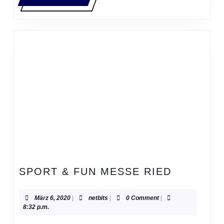
MORE
SPORT
SPORT & FUN MESSE RIED
&
FUN
März
netbits
März 6, 2020
|
netbits
|
0 Comment
|
MESSE
6,
8:32 p.m.
2020
RIED