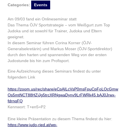
Categories:
Events
Am 09/03 fand ein Onlineseminar statt
Das Thema ÖJV Sportstrategie – vom Weißgurt zum Top
Judoka und ist sowohl für Trainer, Judoka und Eltern
geeignet.
In diesem Seminar führen Corina Korner (ÖJV-
Generalsekretärin) und Markus Moser (ÖJV-Sportdirektor)
durch den harten und spannenden Weg von der ersten
Judostunde bis hin zum Profisport.
Eine Aufzeichnung dieses Seminars findest du unter
folgendem Link
https://zoom.us/rec/share/eCpAILcVsP0msFpuCpFoLOcGmw
Os5mtNCT88HZjJg5trcXRNgwaDynv9LrFWRk45.bAJ0Jrwx-
fdrnqFQ
Kennwort: T+en5=P2
Eine kleine Präsentation zu diesem Thema findest du hier:
https://www.judo-ried.at/wp-