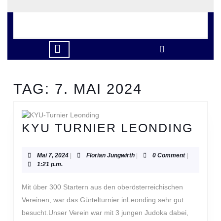
Skip
to
content
Skip
to
Open
content
Button
TAG:
7. MAI 2024
KYU
KYU TURNIER LEONDING
TUR
LEO
Mai
Florian
Mai 7, 2024
|
Florian Jungwirth
|
0 Comment
|
7,
Jungwirth
1:21 p.m.
2024
Mit über 300 Startern aus den oberösterreichischen
Vereinen, war das Gürtelturnier inLeonding sehr gut
besucht.Unser Verein war mit 3 jungen Judoka dabei,