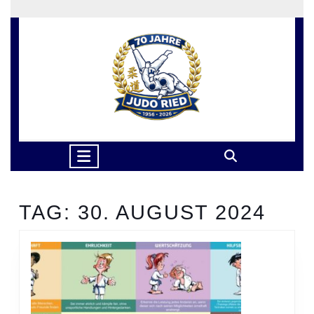
Skip
to
content
Skip
to
content
Open
Button
TAG:
30. AUGUST 2024