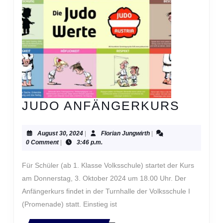
JUDO
JUDO ANFÄNGERKURS
ANFÄ
August
Florian
August 30, 2024
|
Florian Jungwirth
|
30,
Jungwirth
0 Comment
|
3:46 p.m.
2024
Für Schüler (ab 1. Klasse Volksschule) startet der Kurs
am Donnerstag, 3. Oktober 2024 um 18.00 Uhr. Der
Anfängerkurs findet in der Turnhalle der Volksschule I
(Promenade) statt. Einstieg ist