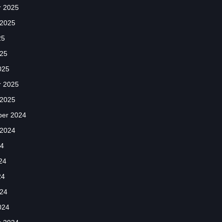
r 2025
 2025
25
025
025
r 2025
 2025
er 2024
 2024
24
24
24
024
024