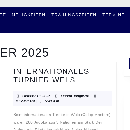
TE
NEUIGKEITEN
TRAININGSZEITEN
TERMINE
S
ER 2025
INTERNATIONALES
INTERNATIO
TURNIER WELS
TURNIER
WELS
Oktober
Florian
Oktober 13, 2025
|
Florian Jungwirth
|
13,
Jungwirth
0 Comment
|
5:41 a.m.
2025
Beim internationalen Turnier in Wels (Colop Masters)
waren 280 Judoka aus 9 Nationen am Start. Der
Judoverein Ried ging mit Marie Neiss, Michael