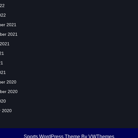
022
022
er 2021
ber 2021
 2021
21
21
021
er 2020
ber 2020
020
r 2020
Sports WordPress Theme
By VWThemes