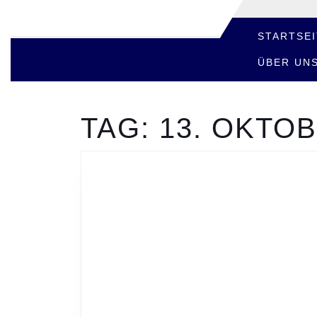
Skip
to
content
STARTSEI
Skip
ÜBER UN
to
content
TAG:
13. OKTOB