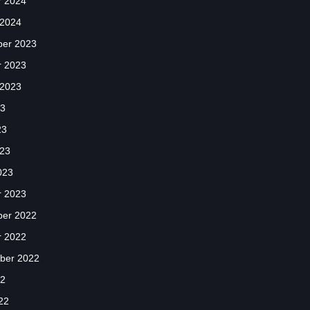
r 2024
 2024
er 2023
r 2023
 2023
23
23
023
023
r 2023
er 2022
r 2022
ber 2022
22
22