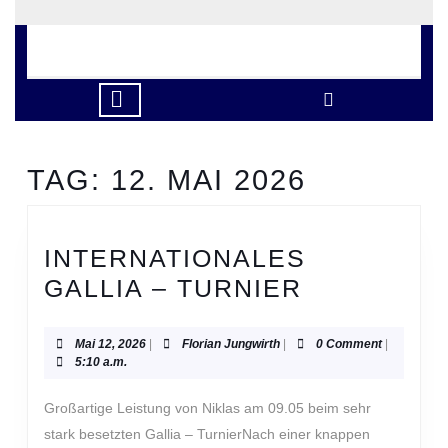
Skip
to
content
Skip
to
Open
content
Button
TAG:
12. MAI 2026
INTERNATIONALES
INTERNAT
GALLIA – TURNIER
GALLIA
–
Mai
Florian
Mai 12, 2026
|
Florian Jungwirth
|
0 Comment
|
12,
Jungwirth
5:10 a.m.
TURNIER
2026
Großartige Leistung von Niklas am 09.05 beim sehr
stark besetzten Gallia – TurnierNach einer knappen