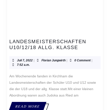
LANDESMEISTERSCHAFTEN
LANDESME
U10/12/18 ALLG. KLASSE
U10/12/18
ALLG.
Juli
Florian
Juli 7, 2022
|
Florian Jungwirth
|
0 Comment
|
KLASSE
7,
Jungwirth
7:52 a.m.
2022
Am Wochenende fanden in Kirchham die
Landesmeisterschaften der Schüler U10 und U12 sowie
die der U18 und der allg. Klasse statt.Mit einer kleinen
Abordnung waren auch Judoka aus Ried am
READ
READ MORE