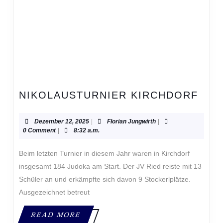
NIK
NIKOLAUSTURNIER KIRCHDORF
KIR
Dezember
Florian
Dezember 12, 2025
|
Florian Jungwirth
|
12,
Jungwirth
0 Comment
|
8:32 a.m.
2025
Beim letzten Turnier in diesem Jahr waren in Kirchdorf
insgesamt 184 Judoka am Start. Der JV Ried reiste mit 13
Schüler an und erkämpfte sich davon 9 Stockerlplätze.
Ausgezeichnet betreut
READ
READ MORE