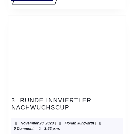
MORE
3. RUNDE INNVIERTLER
3.
NACHWUCHSCUP
RUNDE
INNVIERTLER
November
Florian
November 20, 2023
|
Florian Jungwirth
|
NACHWUCHSCUP
20,
Jungwirth
0 Comment
|
3:52 p.m.
2023