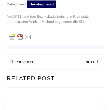
Categories:
Uncategorized
Am 08/11 fand das Bezirkskadertraining in Ried statt.
Landestrainer Winkler Michael begeisterte die Kids.
BEITRAGSNAVIGATION
PREVIOUS
NEXT
Previous
Next
RELATED POST
post:
post: