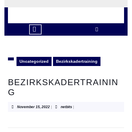
Skip
to
content
Skip
to
Open
content
Button
Uncategorized
Bezirkskadertraining
BEZIRKSKADERTRAININ
G
November
netbits
November 15, 2022
|
netbits
|
15,
2022