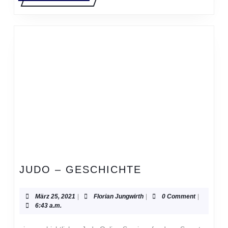
MORE
JUDO
JUDO – GESCHICHTE
–
GESCHICHTE
März
Florian
März 25, 2021
|
Florian Jungwirth
|
0 Comment
|
25,
Jungwirth
6:43 a.m.
2021