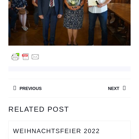
BEITRAGSNAVIGATION
PREVIOUS
NEXT
Previous
Next
RELATED POST
post:
post:
WEIHNACH
WEIHNACHTSFEIER 2022
2022