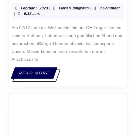
Februar
Florian
Februar 5, 2023
|
Florian Jungwirth
|
0 Comment
5,
Jungwirth
|
6:32 a.m.
2023
Am 02/12 fand die Weihnachtsfeier im GH Träger statt.im
kleinen Rahmen, hatten wir einen gemütlichen Abend und
besprachen allfällige Themen abseits des Judosports.
Unsere Meisterkonditorinnen verwöhnten uns im
Anschluss mit
READ
READ MORE
MORE