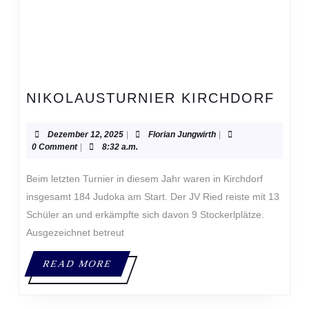
NIK
NIKOLAUSTURNIER KIRCHDORF
KIR
Dezember
Florian
Dezember 12, 2025
|
Florian Jungwirth
|
12,
Jungwirth
0 Comment
|
8:32 a.m.
2025
Beim letzten Turnier in diesem Jahr waren in Kirchdorf
insgesamt 184 Judoka am Start. Der JV Ried reiste mit 13
Schüler an und erkämpfte sich davon 9 Stockerlplätze.
Ausgezeichnet betreut
READ
READ MORE
MORE