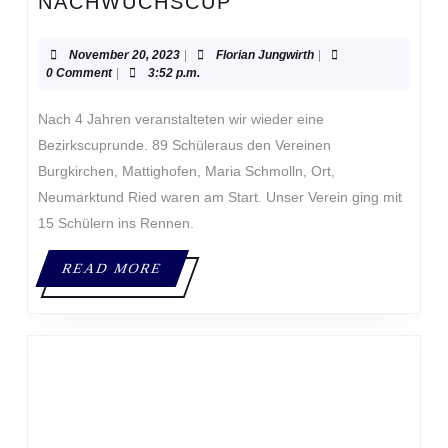
3.
NACHWUCHSCUP
RUNDE
INNVIERTLER
November
Florian
November 20, 2023
|
Florian Jungwirth
|
NACHWUCHSCUP
20,
Jungwirth
0 Comment
|
3:52 p.m.
2023
Nach 4 Jahren veranstalteten wir wieder eine
Bezirkscuprunde. 89 Schüleraus den Vereinen
Burgkirchen, Mattighofen, Maria Schmolln, Ort,
Neumarktund Ried waren am Start. Unser Verein ging mit
15 Schülern ins Rennen.
READ
READ MORE
MORE