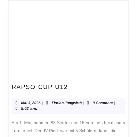
RAPSO
RAPSO CUP U12
CUP
U12
Mai
Florian
Mai 3, 2026
|
Florian Jungwirth
|
0 Comment
|
3,
Jungwirth
5:02 a.m.
2026
Am 1. Mai, nahmen 88 Starter aus 15 Vereinen bei diesem
Turnier teil. Der JV Ried war mit 5 Schülern dabei, die