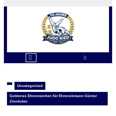
Skip
to
content
Skip
to
content
Open
Button
Uncategorized
Goldenes Ehrenzeichen für Ehrenobmann Günter
Zinnöcker