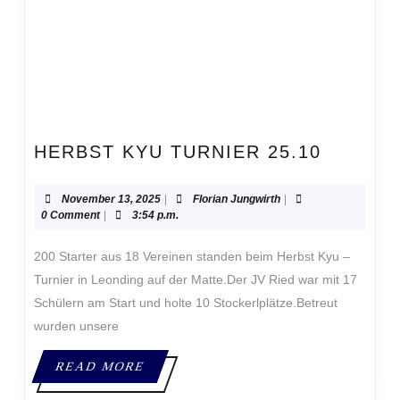
HERBS
HERBST KYU TURNIER 25.10
KYU
TURNIE
November
Florian
November 13, 2025
|
Florian Jungwirth
|
25.10
13,
Jungwirth
0 Comment
|
3:54 p.m.
2025
200 Starter aus 18 Vereinen standen beim Herbst Kyu –
Turnier in Leonding auf der Matte.Der JV Ried war mit 17
Schülern am Start und holte 10 Stockerlplätze.Betreut
wurden unsere
READ
READ MORE
MORE