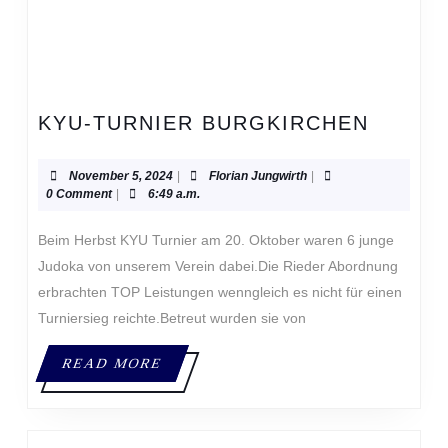
KYU-
KYU-TURNIER BURGKIRCHEN
TURNI
BURGK
November
Florian
November 5, 2024
|
Florian Jungwirth
|
5,
Jungwirth
0 Comment
|
6:49 a.m.
2024
Beim Herbst KYU Turnier am 20. Oktober waren 6 junge
Judoka von unserem Verein dabei.Die Rieder Abordnung
erbrachten TOP Leistungen wenngleich es nicht für einen
Turniersieg reichte.Betreut wurden sie von
READ
READ MORE
MORE