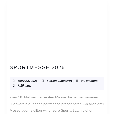
SPORTMESSE
SPORTMESSE 2026
2026
März
Florian
März 23, 2026
|
Florian Jungwirth
|
0 Comment
|
23,
Jungwirth
7:10 a.m.
2026
Zum 18. Mal seit der ersten Messe durften wir unseren
Judoverein auf der Sportmesse präsentieren. An allen drei
Messetagen stellten wir unsere Sportart zahlreichen