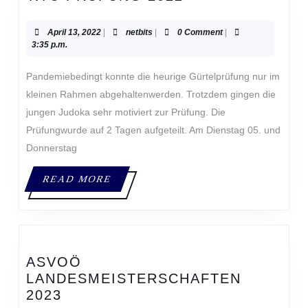
PRÜFUNG
2022
April
netbits
April 13, 2022
|
netbits
|
0 Comment
|
13,
3:35 p.m.
2022
Pandemiebedingt konnte die heurige Gürtelprüfung nur im
kleinen Rahmen abgehaltenwerden. Trotzdem gingen die
jungen Judoka sehr motiviert zur Prüfung. Die
Prüfungwurde auf 2 Tagen aufgeteilt. Am Dienstag 05. und
Donnerstag
READ
READ MORE
MORE
ASVOÖ
LANDESMEISTERSCHAFTEN
ASVOÖ
2023