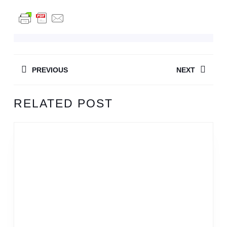
BEITRAGSNAVIGATION
PREVIOUS
NEXT
Previous
Next
RELATED POST
post:
post: