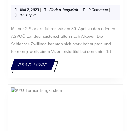
LANDESMEISTERSCHAFTEN
2023
Mai
Florian
Mai 2, 2023
|
Florian Jungwirth
|
0 Comment
|
2,
Jungwirth
12:19 p.m.
2023
Mit nur 2 Startern fuhren wir am 30. April zu den offenen
ASVOÖ Landesmeisterschaften nach Alkoven.Die
Schlosser-Zwillinge konnten sich stark behaupten und
feierten jeweils einen Vizemeistertitel bei den unter 18
READ
READ MORE
MORE