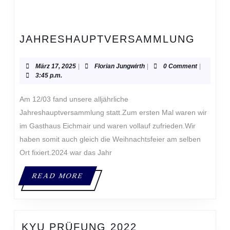
JAHR
JAHRESHAUPTVERSAMMLUNG
März
Florian
März 17, 2025
|
Florian Jungwirth
|
0 Comment
|
17,
Jungwirth
3:45 p.m.
2025
Jahreshauptversammlung statt.Zum ersten Mal waren wir
im Gasthaus Eichmair und waren vollauf zufrieden.Wir
haben somit auch gleich die Weihnachtsfeier am selben
Ort fixiert.2024 war das Jahr
READ
READ MORE
MORE
KYU
KYU PRÜFUNG 2022