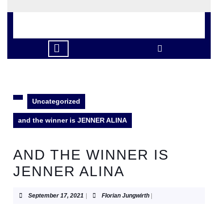
Skip
to
content
Skip
to
Open
content
Button
Uncategorized
and the winner is JENNER ALINA
AND THE WINNER IS
JENNER ALINA
September
Florian
September 17, 2021
|
Florian Jungwirth
|
17,
Jungwirth
2021