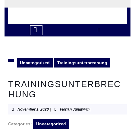
Skip
to
content
Skip
to
Open
content
Button
Uncategorized
Trainingsunterbrechung
TRAININGSUNTERBREC
HUNG
November
Florian
November 1, 2020
|
Florian Jungwirth
|
1,
Jungwirth
2020
Categories:
Uncategorized