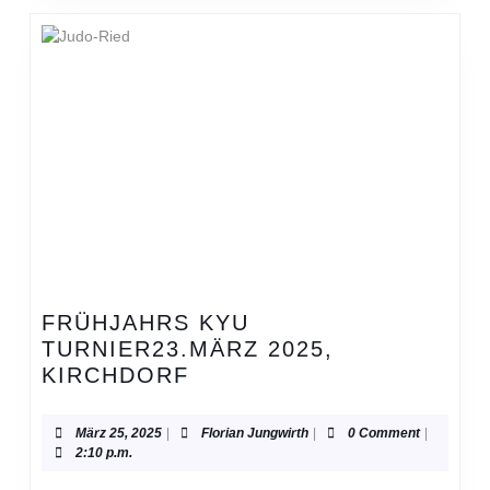
FRÜHJAHRS KYU
TURNIER23.MÄRZ 2025,
FRÜHJAHRS
KIRCHDORF
KYU
TURNIER23.MÄRZ
März
Florian
März 25, 2025
|
Florian Jungwirth
|
0 Comment
|
2025,
25,
Jungwirth
2:10 p.m.
2025
KIRCHDORF