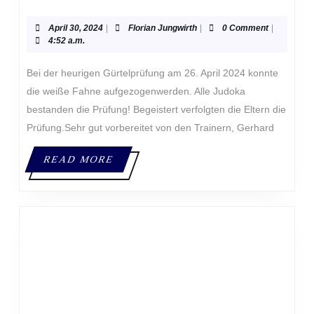
PRÜFUNG
2024
April
Florian
April 30, 2024
|
Florian Jungwirth
|
0 Comment
|
30,
Jungwirth
4:52 a.m.
2024
Bei der heurigen Gürtelprüfung am 26. April 2024 konnte
die weiße Fahne aufgezogenwerden. Alle Judoka
bestanden die Prüfung! Begeistert verfolgten die Eltern die
Prüfung.Sehr gut vorbereitet von den Trainern, Gerhard
READ
READ MORE
MORE