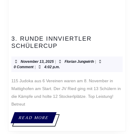
3. RUNDE INNVIERTLER
3.
SCHÜLERCUP
RUNDE
INNVIERTLER
November
Florian
November 13, 2025
|
Florian Jungwirth
|
SCHÜLERCUP
13,
Jungwirth
0 Comment
|
4:02 p.m.
2025
115 Judoka aus 6 Vereinen waren am 8. November in
Mattighofen am Start. Der JV Ried ging mit 13 Schülern in
die Kämpfe und holte 12 Stockerlplätze. Top Leistung!
Betreut
READ
READ MORE
MORE