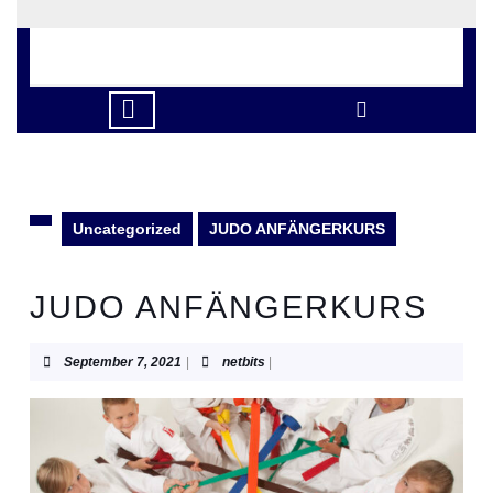
Skip
to
content
Skip
to
Open
content
Button
Uncategorized
JUDO ANFÄNGERKURS
JUDO ANFÄNGERKURS
September
netbits
September 7, 2021
|
netbits
|
7,
2021