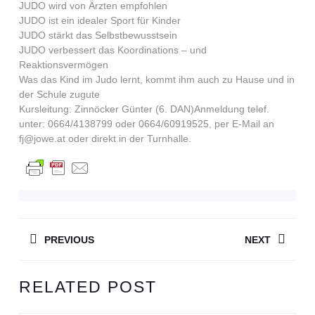
JUDO wird von Ärzten empfohlen
JUDO ist ein idealer Sport für Kinder
JUDO stärkt das Selbstbewusstsein
JUDO verbessert das Koordinations – und
Reaktionsvermögen
Was das Kind im Judo lernt, kommt ihm auch zu Hause und in
der Schule zugute
Kursleitung: Zinnöcker Günter (6. DAN)Anmeldung telef.
unter: 0664/4138799 oder 0664/60919525, per E-Mail an
fj@jowe.at oder direkt in der Turnhalle.
BEITRAGSNAVIGATION
PREVIOUS
NEXT
Previous
Next
RELATED POST
post:
post: