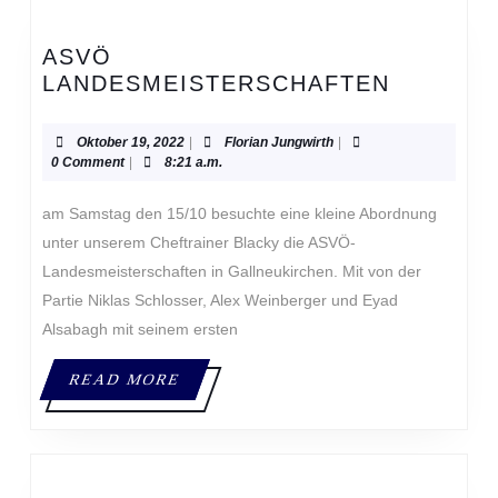
ASVÖ
ASVÖ
LANDESMEISTERSCHAFTEN
LANDES
Oktober
Florian
Oktober 19, 2022
|
Florian Jungwirth
|
19,
Jungwirth
0 Comment
|
8:21 a.m.
2022
am Samstag den 15/10 besuchte eine kleine Abordnung
unter unserem Cheftrainer Blacky die ASVÖ-
Landesmeisterschaften in Gallneukirchen. Mit von der
Partie Niklas Schlosser, Alex Weinberger und Eyad
Alsabagh mit seinem ersten
READ
READ MORE
MORE