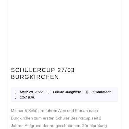
SCHÜLERCUP 27/03
SCHÜLERCUP
BURGKIRCHEN
27/03
BURGKIRCHEN
März
Florian
März 28, 2022
|
Florian Jungwirth
|
0 Comment
|
28,
Jungwirth
1:57 p.m.
2022
Mit nur 5 Schülern fuhren Alex und Florian nach
Burgkirchen zum ersten Schüler Bezirkscup seit 2
Jahren.Aufgrund der aufgeschobenen Gürtelprüfung