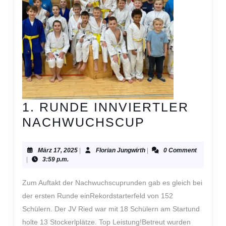
1. RUNDE INNVIERTLER
1.
NACHWUCHSCUP
RUNDE
INNVIERTL
März
Florian
März 17, 2025
|
Florian Jungwirth
|
0 Comment
17,
Jungwirth
|
3:59 p.m.
NACHWUCH
2025
Zum Auftakt der Nachwuchscuprunden gab es gleich bei
der ersten Runde einRekordstarterfeld von 152
Schülern. Der JV Ried war mit 18 Schülern am Startund
holte 13 Stockerlplätze. Top Leistung!Betreut wurden