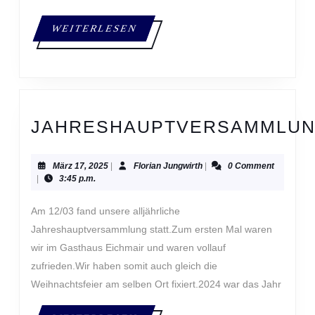
WEITERLESEN
WEITERLESEN
JAHRESHAUPTVERSAMMLU
März
Florian
März 17, 2025
|
Florian Jungwirth
|
0 Comment
17,
Jungwirth
|
3:45 p.m.
2025
Jahreshauptversammlung statt.Zum ersten Mal waren
wir im Gasthaus Eichmair und waren vollauf
zufrieden.Wir haben somit auch gleich die
Weihnachtsfeier am selben Ort fixiert.2024 war das Jahr