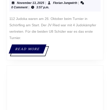
November
Florian
November 13, 2025
|
Florian Jungwirth
|
13,
Jungwirth
0 Comment
|
3:57 p.m.
2025
112 Judoka waren am 26. Oktober beim Turnier in
Schörfling am Start. Der JV Ried war mit 4 Judokämpfer
vertreten. Für die beiden U8 Schüler war es das erste
Turnier.
READ
READ MORE
MORE