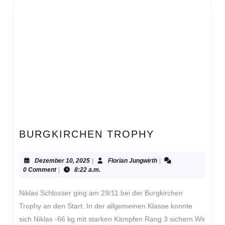
BURGKIRCH
BURGKIRCHEN TROPHY
TROPHY
Dezember
Florian
Dezember 10, 2025
|
Florian Jungwirth
|
10,
Jungwirth
0 Comment
|
8:22 a.m.
2025
Niklas Schlosser ging am 29/11 bei der Burgkirchen
Trophy an den Start. In der allgemeinen Klasse konnte
sich Niklas -66 kg mit starken Kämpfen Rang 3 sichern.Wir