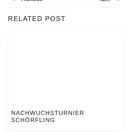
Previous
Next
RELATED POST
post:
post:
NACHWUCHSTURNIER
NACHWUCHSTURNIER
SCHÖRFLING
SCHÖRFLING