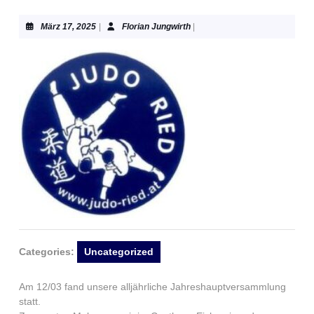
März
Florian
März 17, 2025
|
Florian Jungwirth
|
17,
Jungwirth
2025
Categories:
Uncategorized
​Am 12/03 fand unsere alljährliche Jahreshauptversammlung
statt.