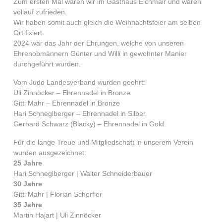
Zum ersten Mal waren wir im Gasthaus Eichmair und waren
vollauf zufrieden.
Wir haben somit auch gleich die Weihnachtsfeier am selben
Ort fixiert.
2024 war das Jahr der Ehrungen, welche von unseren
Ehrenobmännern Günter und Willi in gewohnter Manier
durchgeführt wurden.
Vom Judo Landesverband wurden geehrt:
Uli Zinnöcker – Ehrennadel in Bronze
Gitti Mahr – Ehrennadel in Bronze
Hari Schneglberger – Ehrennadel in Silber
Gerhard Schwarz (Blacky) – Ehrennadel in Gold
Für die lange Treue und Mitgliedschaft in unserem Verein
wurden ausgezeichnet:
25 Jahre
Hari Schneglberger | Walter Schneiderbauer
30 Jahre
Gitti Mahr | Florian Scherfler
35 Jahre
Martin Hajart | Uli Zinnöcker