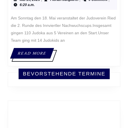
NACHWUC
19,
Jungwirth
6:20 a.m.
2025
IN
RIED
Am Sonntag den 18. Mai veranstaltet der Judoverein Ried
die 2. Runde des Innviertler Nachwuchscups.Insgesamt
gingen 110 Judoka aus 5 Vereinen an den Start.Unser
Team ging mit 14 Judokids an
READ
READ MORE
MORE
BEVORSTEHENDE TERMINE