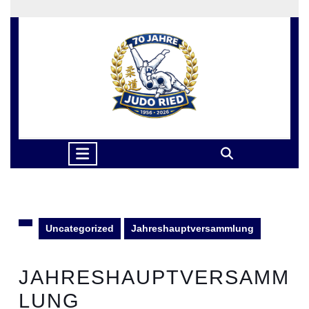
Skip
to
content
Skip
to
content
Open
Button
Uncategorized
Jahreshauptversammlung
JAHRESHAUPTVERSAMM
LUNG