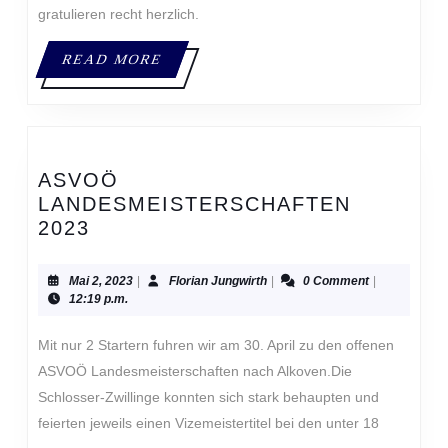
gratulieren recht herzlich.
READ
READ MORE
MORE
ASVOÖ
LANDESMEISTERSCHAFTEN
ASVOÖ
2023
LANDESMEISTERSCHAFTEN
2023
Mai
Florian
Mai 2, 2023
|
Florian Jungwirth
|
0 Comment
|
2,
Jungwirth
12:19 p.m.
2023
Mit nur 2 Startern fuhren wir am 30. April zu den offenen
ASVOÖ Landesmeisterschaften nach Alkoven.Die
Schlosser-Zwillinge konnten sich stark behaupten und
feierten jeweils einen Vizemeistertitel bei den unter 18