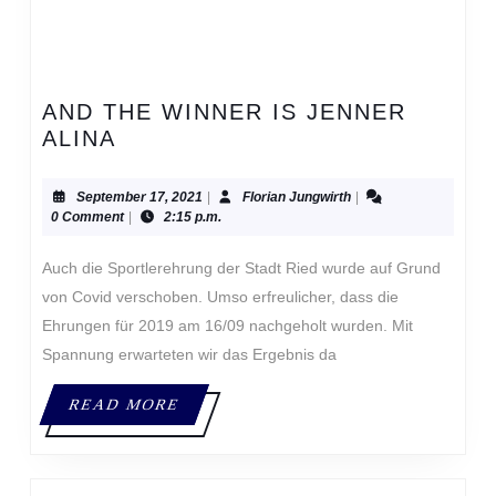
AND THE WINNER IS JENNER
AND
ALINA
THE
WINNER
September
Florian
September 17, 2021
|
Florian Jungwirth
|
IS
17,
Jungwirth
0 Comment
|
2:15 p.m.
2021
JENNER
ALINA
Auch die Sportlerehrung der Stadt Ried wurde auf Grund
von Covid verschoben. Umso erfreulicher, dass die
Ehrungen für 2019 am 16/09 nachgeholt wurden. Mit
Spannung erwarteten wir das Ergebnis da
READ
READ MORE
MORE